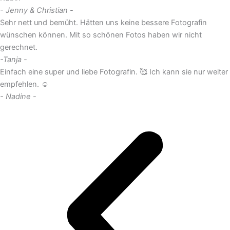
- Jenny & Christian -
Sehr nett und bemüht. Hätten uns keine bessere Fotografin
wünschen können. Mit so schönen Fotos haben wir nicht
gerechnet.
-Tanja -
Einfach eine super und liebe Fotografin. 🥰 Ich kann sie nur weiter
empfehlen. ☺️
- Nadine -